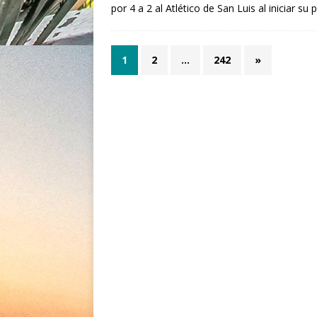
por 4 a 2 al Atlético de San Luis al iniciar su
1
2
…
242
»