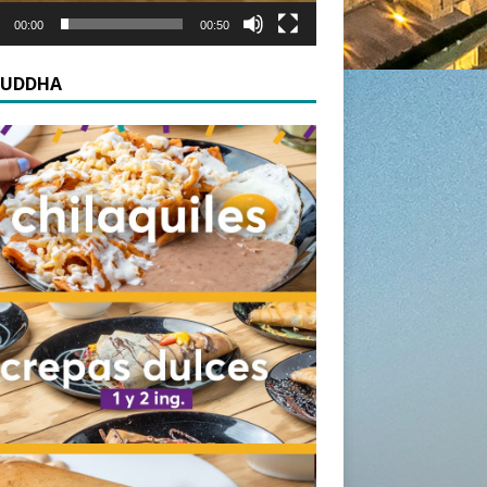
00:00
00:50
HUDDHA