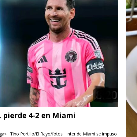
 pierde 4-2 en Miami
ga» Tino Portillo/El Rayo/fotos Inter de Miami se impuso