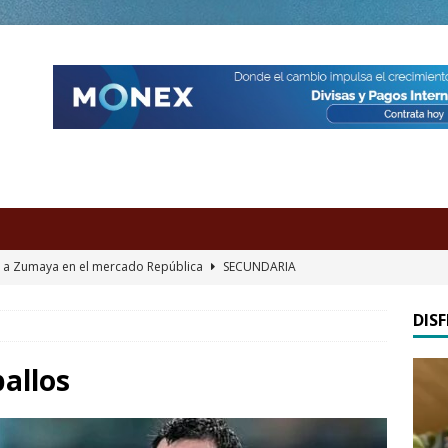
pudo con Messi, pierde 4-2 en Miami
DEPORTES
ica y de fútbol / FIFA y Femexfut, de mal en peor
COLUMNA
DIS
 y Tijuana reparten roscas
DEPORTES
Repr
 a Zumaya en el mercado República
INFORMACIÓN
allos
de
 a Zumaya en el mercado República
SECUNDARIA
vídeo