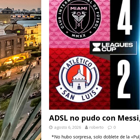
ADSL no pudo con Messi,
agosto 6, 2026
roberto
0
*No hubo sorpresa, solo doblete de la «Pul