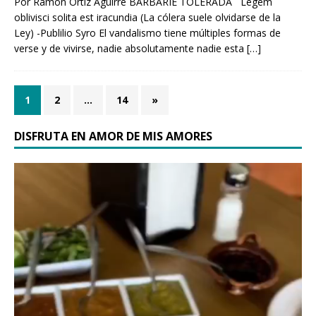
Por Ramón Ortiz Aguirre BARBARIE TOLERADA Legem
oblivisci solita est iracundia (La cólera suele olvidarse de la
Ley) -Publilio Syro El vandalismo tiene múltiples formas de
verse y de vivirse, nadie absolutamente nadie esta
[…]
1
2
…
14
»
DISFRUTA EN AMOR DE MIS AMORES
Reproductor
de
vídeo