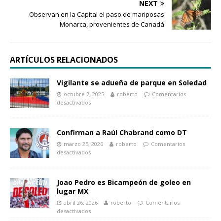
NEXT
Observan en la Capital el paso de mariposas
Monarca, provenientes de Canadá
ARTÍCULOS RELACIONADOS
Vigilante se adueña de parque en Soledad
octubre 7, 2025
roberto
Comentarios
desactivados
Confirman a Raúl Chabrand como DT
marzo 25, 2026
roberto
Comentarios
desactivados
Joao Pedro es Bicampeón de goleo en
lugar MX
abril 26, 2026
roberto
Comentarios
desactivados